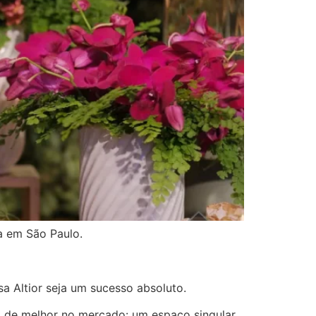
da em São Paulo.
sa Altior seja um sucesso absoluto.
á de melhor no mercado: um espaço singular,