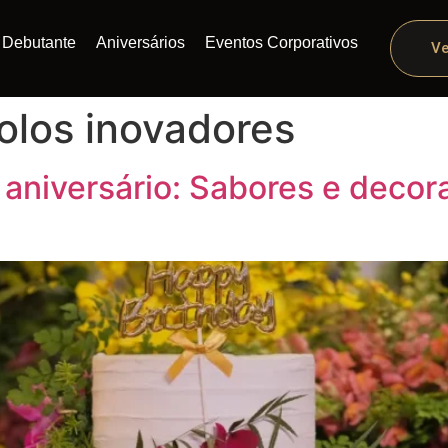
Debutante
Aniversários
Eventos Corporativos
Ve
olos inovadores
 aniversário: Sabores e deco