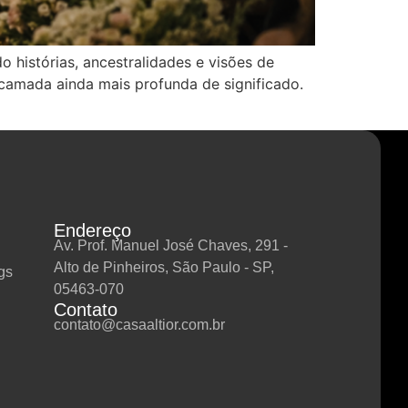
histórias, ancestralidades e visões de
 camada ainda mais profunda de significado.
Endereço
Av. Prof. Manuel José Chaves, 291 -
Alto de Pinheiros, São Paulo - SP,
gs
05463-070
Contato
contato@casaaltior.com.br