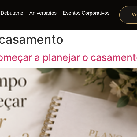
Debutante
Aniversários
Eventos Corporativos
Ve
 casamento
omeçar a planejar o casament