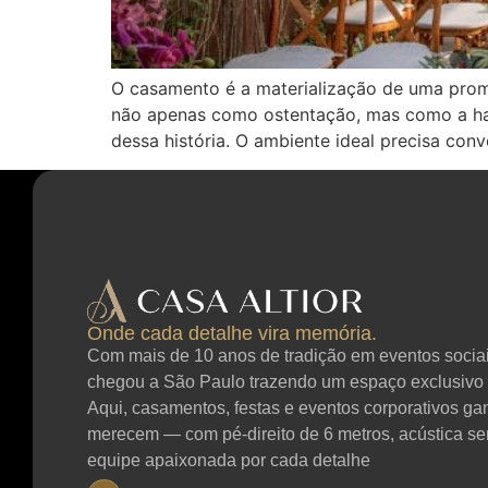
O casamento é a materialização de uma prom
não apenas como ostentação, mas como a harmo
dessa história. O ambiente ideal precisa con
Onde cada detalhe vira memória.
Com mais de 10 anos de tradição em eventos sociais
chegou a São Paulo trazendo um espaço exclusivo 
Aqui, casamentos, festas e eventos corporativos g
merecem — com pé-direito de 6 metros, acústica se
equipe apaixonada por cada detalhe