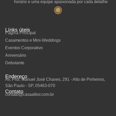
horário e uma equipe apaixonada por cada detalhe
Línks úteis
Página Principal
Casamentos e Mini-Weddings
Eventos Corporativo
Aniversário
Debutante
Endereço
Av. Prof. Manuel José Chaves, 291 - Alto de Pinheiros,
São Paulo - SP, 05463-070
Contato
contato@casaaltior.com.br