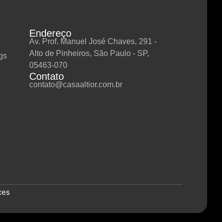
Endereço
Av. Prof. Manuel José Chaves, 291 -
Alto de Pinheiros, São Paulo - SP,
gs
05463-070
Contato
contato@casaaltior.com.br
ces