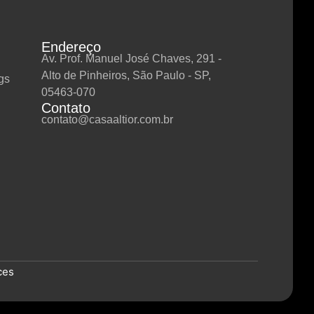
Endereço
Av. Prof. Manuel José Chaves, 291 -
Alto de Pinheiros, São Paulo - SP,
gs
05463-070
Contato
contato@casaaltior.com.br
ces