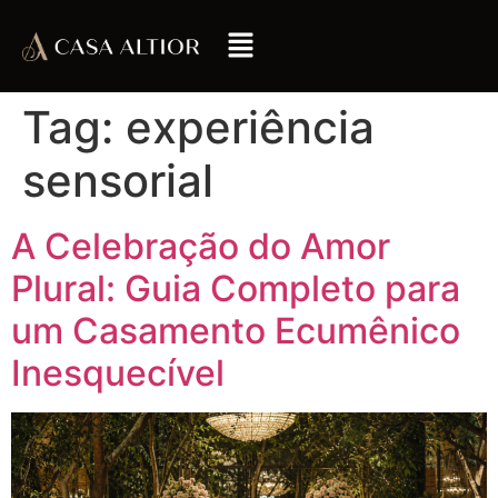
Tag:
experiência
sensorial
A Celebração do Amor
Plural: Guia Completo para
um Casamento Ecumênico
Inesquecível