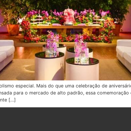
lismo especial. Mais do que uma celebração de aniversári
ensada para o mercado de alto padrão, essa comemoração d
nte […]