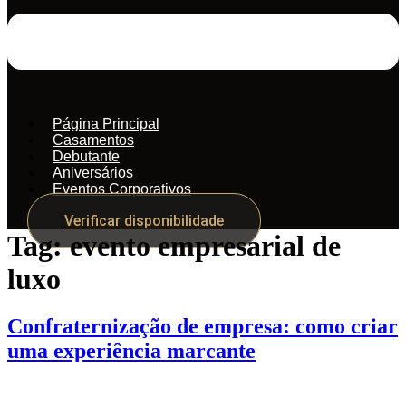
Página Principal
Casamentos
Debutante
Aniversários
Eventos Corporativos
Verificar disponibilidade
Tag:
evento empresarial de
luxo
Confraternização de empresa: como criar
uma experiência marcante