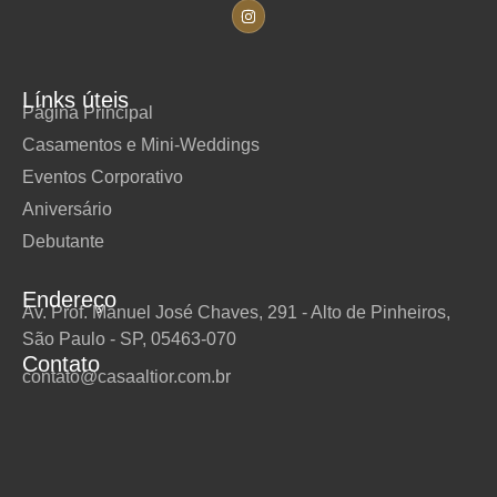
Línks úteis
Página Principal
Casamentos e Mini-Weddings
Eventos Corporativo
Aniversário
Debutante
Endereço
Av. Prof. Manuel José Chaves, 291 - Alto de Pinheiros,
São Paulo - SP, 05463-070
Contato
contato@casaaltior.com.br