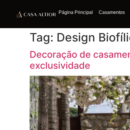
Página Principal
Casamentos
Tag:
Design Biofíl
Decoração de casament
exclusividade