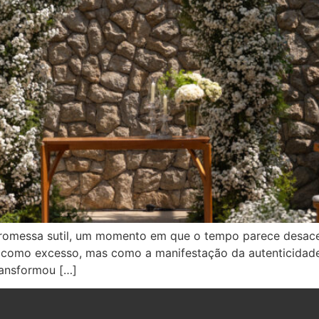
romessa sutil, um momento em que o tempo parece desacel
como excesso, mas como a manifestação da autenticidade,
transformou […]