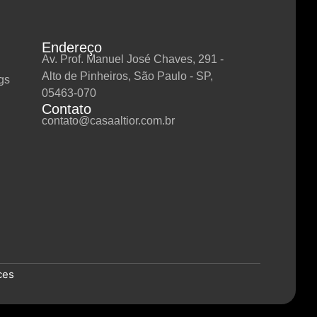
Endereço
Av. Prof. Manuel José Chaves, 291 -
Alto de Pinheiros, São Paulo - SP,
gs
05463-070
Contato
contato@casaaltior.com.br
ces