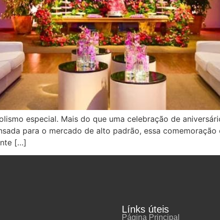
lismo especial. Mais do que uma celebração de aniversári
ensada para o mercado de alto padrão, essa comemoração d
nte […]
Línks úteis
Página Principal