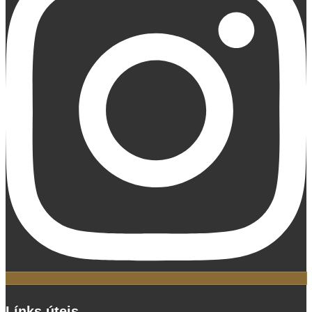
Línks úteis