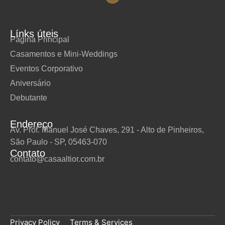
Línks úteis
Página Principal
Casamentos e Mini-Weddings
Eventos Corporativo
Aniversário
Debutante
Endereço
Av. Prof. Manuel José Chaves, 291 - Alto de Pinheiros,
São Paulo - SP, 05463-070
Contato
contato@casaaltior.com.br
Privacy Policy
Terms & Services