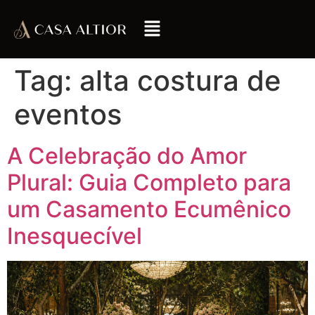
Tag:
alta costura de
eventos
A Celebração do Amor
Plural: Guia Completo para
um Casamento Ecumênico
Inesquecível